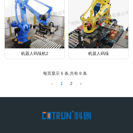
机器人码垛机2
机器人码垛
每页显示 6 条,共有 8 条
‹
1
2
›